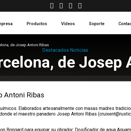
mpresa
Productos
Vídeos
Soporte
Conta
elona, de Josep Antoni Ribas
Destacados Noticias
rcelona, de Josep 
p Antoni Ribas
s químicos. Elaborados artesanalmente con masas madres tradicio
 donde el maestro panadero Josep Antoni Ribas (
cruixent@rustic
n Bongard para equipar su obrador: Dosificador de agua Aquamat