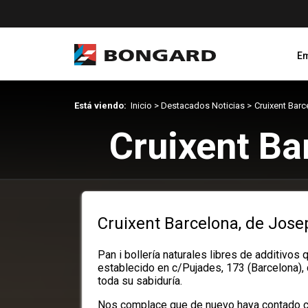
E
Está viendo:
Inicio
>
Destacados Noticias
>
Cruixent Barc
Cruixent Ba
Cruixent Barcelona, de Jose
Pan i bollería naturales libres de additivo
establecido en c/Pujades, 173 (Barcelona),
toda su sabiduría.
Nos complace que de nuevo haya contado co