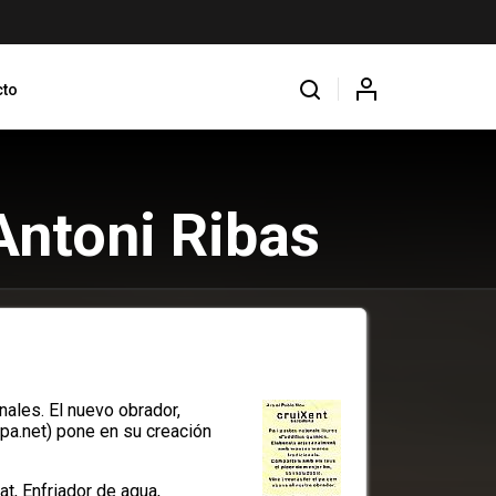
cto
Antoni Ribas
nales. El nuevo obrador,
pa.net
) pone en su creación
, Enfriador de agua,