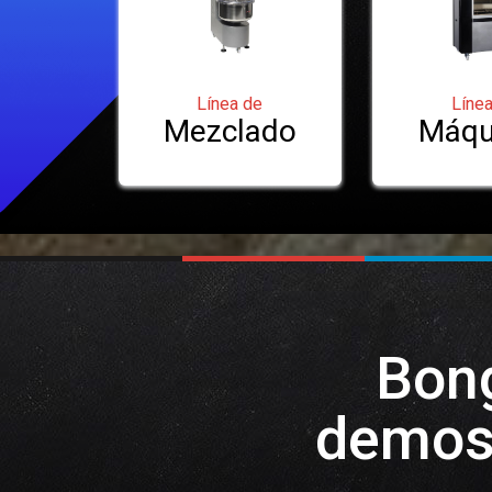
Línea de
Líne
Mezclado
Máqu
Bong
demost