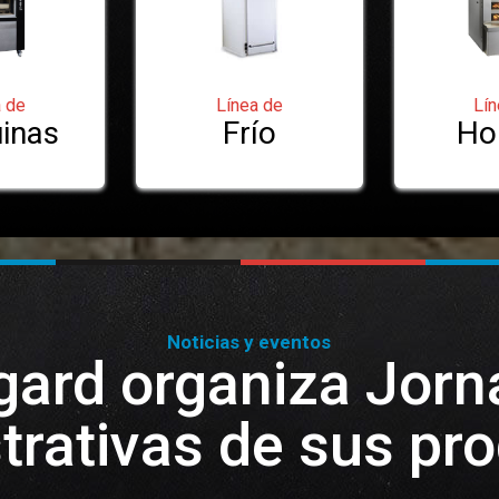
a de
Línea de
Lín
inas
Frío
Ho
Noticias y eventos
ard organiza Jor
rativas de sus pr