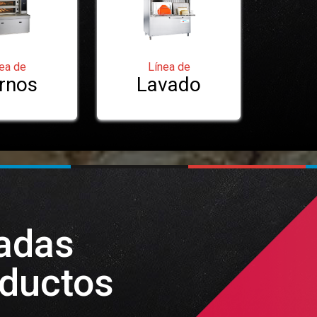
ea de
Línea de
rnos
Lavado
nadas
oductos