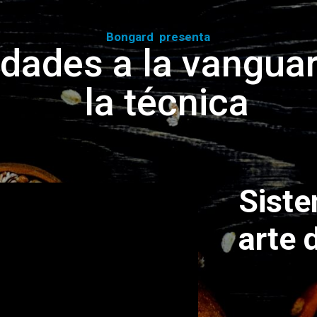
Bongard presenta
dades a la vanguar
la técnica
Siste
arte 