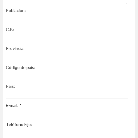
Población:
C.P.:
Provincia:
Código de país:
País:
E-mail: *
Teléfono Fijo: